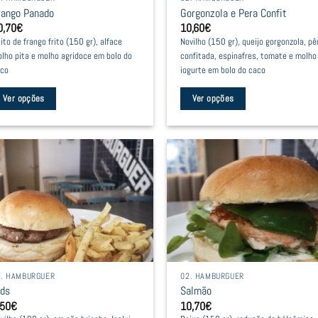
rango Panado
Gorgonzola e Pera Confit
n
on
0,70
€
10,60
€
he
the
ito de frango frito (150 gr), alface
Novilho (150 gr), queijo gorgonzola, pê
oduct
product
lho pita e molho agridoce em bolo do
confitada, espinafres, tomate e molho
age
page
co
iogurte em bolo do caco
Ver opções
Ver opções
is
This
oduct
product
as
has
ltiple
multiple
riants.
variants.
he
The
tions
options
ay
may
e
be
2. HAMBURGUER
02. HAMBURGUER
hosen
chosen
ids
Salmão
n
on
,50
€
10,70
€
he
the