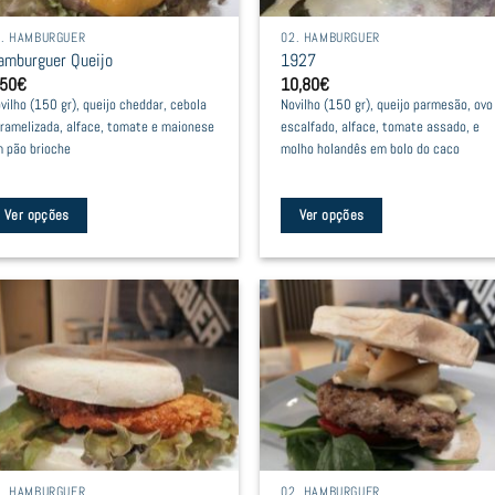
e
be
2. HAMBURGUER
02. HAMBURGUER
hosen
chosen
amburguer Queijo
1927
n
on
,50
€
10,80
€
he
the
vilho (150 gr), queijo cheddar, cebola
Novilho (150 gr), queijo parmesão, ovo
oduct
product
ramelizada, alface, tomate e maionese
escalfado, alface, tomate assado, e
age
page
 pão brioche
molho holandês em bolo do caco
Ver opções
Ver opções
is
This
oduct
product
as
has
ltiple
multiple
riants.
variants.
he
The
tions
options
ay
may
e
be
2. HAMBURGUER
02. HAMBURGUER
hosen
chosen