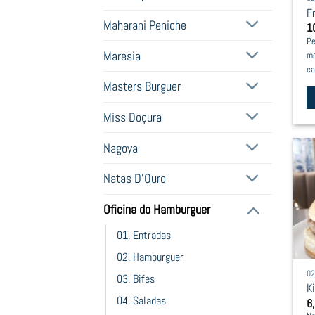
F
o
Maharani Peniche
1
t
Pe
pr
Maresia
mo
p
ca
Masters Burguer
Th
Miss Doçura
pr
Nagoya
h
mu
Natas D'Ouro
va
T
Oficina do Hamburguer
op
01. Entradas
m
02. Hamburguer
b
0
c
03. Bifes
K
o
04. Saladas
6
t