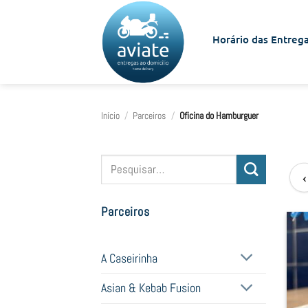
Skip
to
Horário das Entrega
content
Início
/
Parceiros
/
Oficina do Hamburguer
Pesquisar
‹
por:
Parceiros
A Caseirinha
Asian & Kebab Fusion