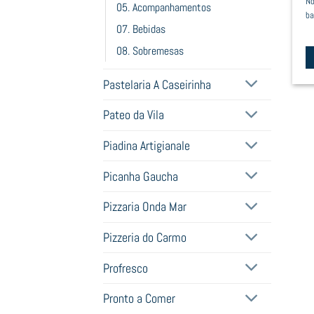
No
05. Acompanhamentos
pr
ba
07. Bebidas
p
08. Sobremesas
Th
Pastelaria A Caseirinha
pr
h
Pateo da Vila
mu
Piadina Artigianale
va
T
Picanha Gaucha
op
m
Pizzaria Onda Mar
b
c
Pizzeria do Carmo
o
Profresco
t
pr
Pronto a Comer
p