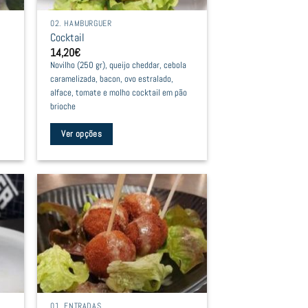
be
02. HAMBURGUER
chosen
Cocktail
on
14,20
€
the
Novilho (250 gr), queijo cheddar, cebola
product
caramelizada, bacon, ovo estralado,
page
alface, tomate e molho cocktail em pão
brioche
Ver opções
This
product
has
multiple
variants.
The
options
may
be
01. ENTRADAS
chosen