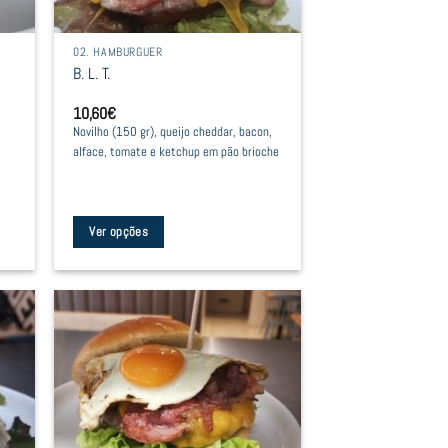
02. HAMBURGUER
B. L. T.
10,60
€
Novilho (150 gr), queijo cheddar, bacon,
alface, tomate e ketchup em pão brioche
Ver opções
This
product
has
multiple
variants.
The
options
may