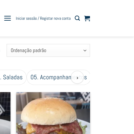
Iniciar sessão / Registar nova conta
s
. Saladas
05. Acompanhamentos
06. Extras
07
›