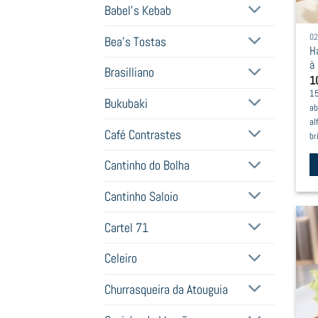
Babel's Kebab
0
Bea's Tostas
H
à
Brasilliano
1
15
Bukubaki
ab
al
Café Contrastes
br
Cantinho do Bolha
Th
Cantinho Saloio
pr
h
Cartel 71
mu
va
Celeiro
T
Churrasqueira da Atouguia
op
m