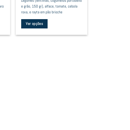
Legumes (lentilhas, cogumelos portobello
aro
e grão, 150 gr), alface, tomate, cebola
roxa, e rayta em pão brioche
Ver opções
This
product
has
multiple
variants.
The
options
may
be
chosen
on
the
product
page