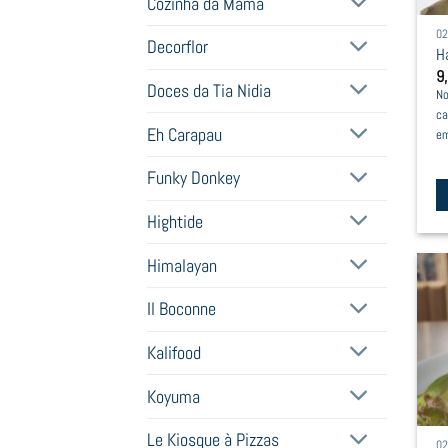
Cozinha da Mamã
b
0
c
Decorflor
H
o
9
t
Doces da Tia Nidia
No
pr
ca
Eh Carapau
p
em
Funky Donkey
Hightide
Th
pr
Himalayan
h
mu
Il Boconne
va
T
Kalifood
op
Koyuma
m
b
Le Kiosque à Pizzas
0
c