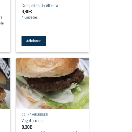
Croquetes de Alheira
on
3,60
€
the
ra
4 unidades
product
 de
page
Adicionar
02. HAMBURGUER
Vegetariano
8,30
€