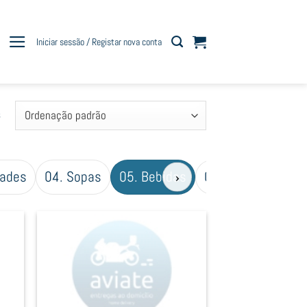
Iniciar sessão / Registar nova conta
s
dades
04. Sopas
05. Bebidas
05. Extras
›