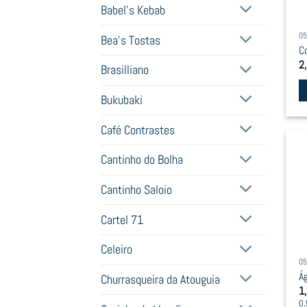
Babel's Kebab
05
Bea's Tostas
C
2
Brasilliano
Bukubaki
Café Contrastes
Cantinho do Bolha
Cantinho Saloio
Cartel 71
Celeiro
05
Á
Churrasqueira da Atouguia
1
0,