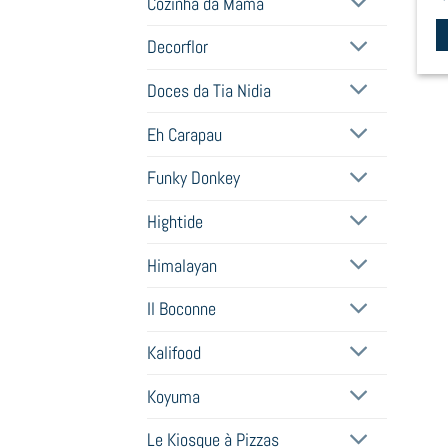
Cozinha da Mamã
Decorflor
Th
pr
Doces da Tia Nidia
h
Eh Carapau
mu
va
Funky Donkey
T
op
Hightide
m
b
Himalayan
c
Il Boconne
o
t
Kalifood
pr
p
Koyuma
Le Kiosque à Pizzas