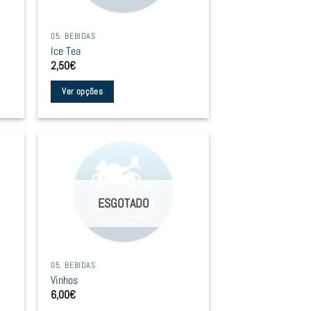
05. BEBIDAS
Ice Tea
2,50
€
Ver opções
This
product
has
multiple
variants.
The
ESGOTADO
options
may
be
05. BEBIDAS
chosen
Vinhos
on
6,00
€
the