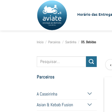
Skip
to
Horário das Entrega
content
Início
/
Parceiros
/
Sardinha
/
05. Bebidas
Pesquisar
‹
por:
Parceiros
A Caseirinha
Asian & Kebab Fusion