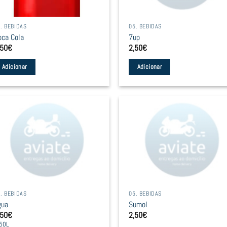
. BEBIDAS
05. BEBIDAS
oca Cola
7up
,50
€
2,50
€
Adicionar
Adicionar
. BEBIDAS
05. BEBIDAS
gua
Sumol
,50
€
2,50
€
50L