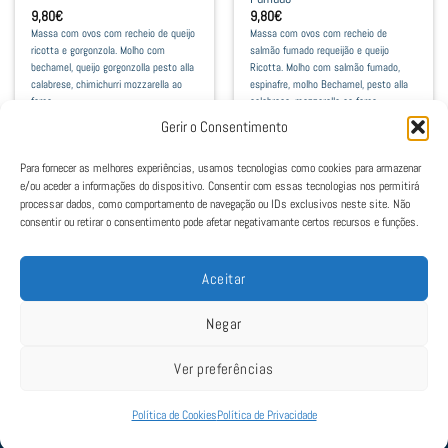
the
9,80
€
9,80
€
product
Massa com ovos com recheio de queijo
Massa com ovos com recheio de
ricotta e gorgonzola. Molho com
salmão fumado requeijão e queijo
page
bechamel, queijo gorgonzolla pesto alla
Ricotta. Molho com salmão fumado,
calabrese, chimichurri mozzarella ao
espinafre, molho Bechamel, pesto alla
forno.
calabrese, mozzarella ao forno.
Gerir o Consentimento
Adicionar
Adicionar
Para fornecer as melhores experiências, usamos tecnologias como cookies para armazenar
e/ou aceder a informações do dispositivo. Consentir com essas tecnologias nos permitirá
processar dados, como comportamento de navegação ou IDs exclusivos neste site. Não
1
2
3
4
consentir ou retirar o consentimento pode afetar negativamante certos recursos e funções.
Aceitar
Negar
Ver preferências
Política de Cookies
|
Política de Privacidade
|
Termos e Condições
|
Livro de
Reclamações
Política de Cookies
Política de Privacidade
© 2022 Aviate. Todos os direitos estão reservados. Mantido por
SLAP