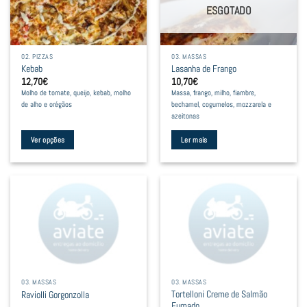
The
The
ESGOTADO
options
options
may
may
be
be
02. PIZZAS
03. MASSAS
chosen
chosen
Kebab
Lasanha de Frango
on
on
12,70
€
10,70
€
the
the
Molho de tomate, queijo, kebab, molho
Massa, frango, milho, fiambre,
product
product
de alho e orégãos
bechamel, cogumelos, mozzarela e
azeitonas
page
page
Ver opções
Ler mais
This
product
has
multiple
variants.
The
options
may
be
03. MASSAS
03. MASSAS
chosen
Tortelloni Creme de Salmão
Raviolli Gorgonzolla
on
Fumado