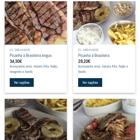
01. GRELHADOS
01. GRELHADOS
Picanha à Brasileira Angus
Picanha à Brasileira
34,30
€
29,20
€
Acompanha arroz, batata frita, feijão,
Acompanha arroz, batata frita, feijão e
vinagrete e farofa
farofa
Ver opções
Ver opções
This
This
product
product
has
has
multiple
multiple
variants.
variants.
The
The
options
options
may
may