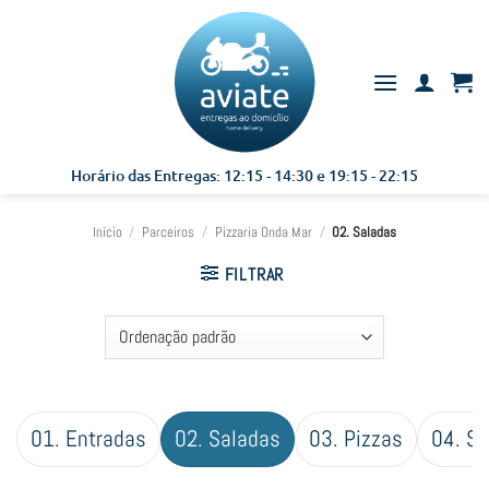
Skip
to
content
Horário das Entregas: 12:15 - 14:30 e 19:15 - 22:15
Início
/
Parceiros
/
Pizzaria Onda Mar
/
02. Saladas
FILTRAR
01. Entradas
02. Saladas
03. Pizzas
04. S