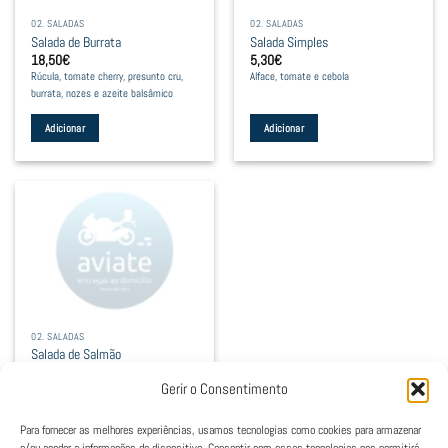
02. SALADAS
02. SALADAS
Salada de Burrata
Salada Simples
18,50
€
5,30
€
Rúcula, tomate cherry, presunto cru,
Alface, tomate e cebola
burrata, nozes e azeite balsâmico
Adicionar
Adicionar
02. SALADAS
Salada de Salmão
18,50
€
Gerir o Consentimento
Salmão, alface, rúcula, agrião, tomate
cherry e queijo feta
Para fornecer as melhores experiências, usamos tecnologias como cookies para armazenar
Adicionar