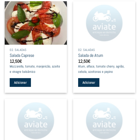
02. SALADAS
02. SALADAS
Salada Caprese
Salada de Atum
12,50
€
12,50
€
Mozzarella, tomate, manjericão, azeite
Atum, alface, tomate cherry, agrião,
e vinagre balsâmico
cebola, azeitonas e pepino
Adicionar
Adicionar