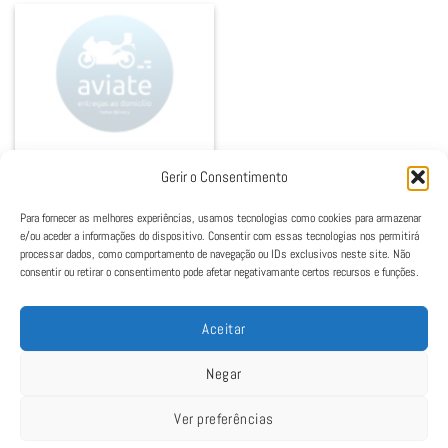
04. SALADAS
Gerir o Consentimento
Salada
5,50
€
Para fornecer as melhores experiências, usamos tecnologias como cookies para armazenar
Ver opções
e/ou aceder a informações do dispositivo. Consentir com essas tecnologias nos permitirá
This
processar dados, como comportamento de navegação ou IDs exclusivos neste site. Não
consentir ou retirar o consentimento pode afetar negativamante certos recursos e funções.
product
has
multiple
Aceitar
variants.
The
Negar
options
may
Ver preferências
be
Política de Cookies
|
Política de Privacidade
|
Termos e Condições
|
Livro de
chosen