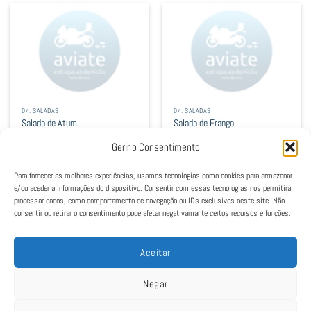
04. SALADAS
04. SALADAS
Salada de Atum
Salada de Frango
8,30
€
9,10
€
Gerir o Consentimento
Atum, alface, rúcula, ovo cozido,
Frango frito, alface, cenoura ralada,
cenoura ralada e maionese
tomate, nozes, e molho pita
Para fornecer as melhores experiências, usamos tecnologias como cookies para armazenar
Adicionar
Adicionar
e/ou aceder a informações do dispositivo. Consentir com essas tecnologias nos permitirá
processar dados, como comportamento de navegação ou IDs exclusivos neste site. Não
consentir ou retirar o consentimento pode afetar negativamante certos recursos e funções.
Aceitar
Negar