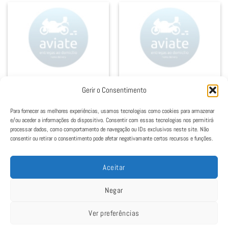
05. RISOTTO
05. RISOTTO
Gerir o Consentimento
Risotto al Gamberi
Risotto al Funghi
16,50
€
13,00
€
Para fornecer as melhores experiências, usamos tecnologias como cookies para armazenar
Adicionar
Adicionar
e/ou aceder a informações do dispositivo. Consentir com essas tecnologias nos permitirá
processar dados, como comportamento de navegação ou IDs exclusivos neste site. Não
consentir ou retirar o consentimento pode afetar negativamante certos recursos e funções.
Aceitar
Negar
Ver preferências
Política de Cookies
|
Política de Privacidade
|
Termos e Condições
|
Livro de