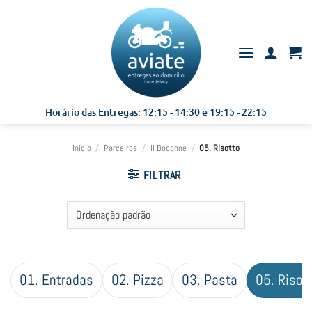
Skip
to
content
Horário das Entregas: 12:15 - 14:30 e 19:15 - 22:15
Início
/
Parceiros
/
Il Boconne
/
05. Risotto
FILTRAR
01. Entradas
02. Pizza
03. Pasta
05. Risot