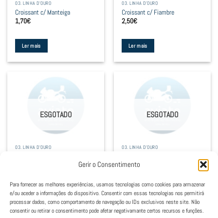
03. LINHA D'OURO
03. LINHA D'OURO
Croissant c/ Manteiga
Croissant c/ Fiambre
1,70
€
2,50
€
Ler mais
Ler mais
ESGOTADO
ESGOTADO
03. LINHA D'OURO
03. LINHA D'OURO
Croissant Misto
Croissant Simples
Gerir o Consentimento
3,00
€
1,50
€
Para fornecer as melhores experiências, usamos tecnologias como cookies para armazenar
Ler mais
Ler mais
e/ou aceder a informações do dispositivo. Consentir com essas tecnologias nos permitirá
processar dados, como comportamento de navegação ou IDs exclusivos neste site. Não
consentir ou retirar o consentimento pode afetar negativamante certos recursos e funções.