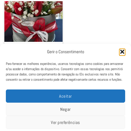
01. ANIVERSÁRIO
Gerir o Consentimento
Caixa Aniversário
25,00
€
Para fornecer as melhores experiências, usamos tecnologias como cookies para armazenar
Ver opções
e/ou aceder a informações do dispositivo. Consentir com essas tecnologias nos permitirá
This
processar dados, como comportamento de navegação ou IDs exclusivos neste site. Não
consentir ou retirar o consentimento pode afetar negativamante certos recursos e funções.
product
has
multiple
Aceitar
variants.
The
Negar
options
may
Ver preferências
be
Política de Cookies
|
Política de Privacidade
|
Termos e Condições
|
Livro de
chosen