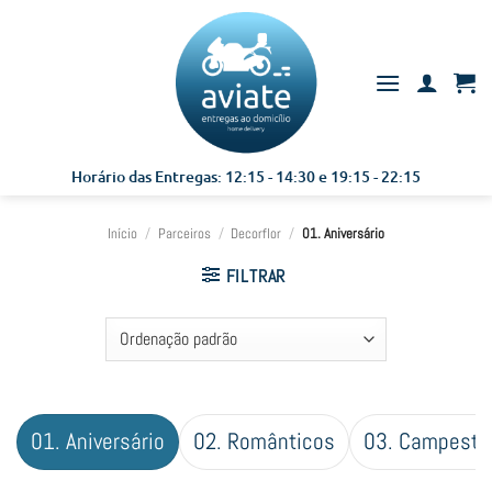
Skip
to
content
Horário das Entregas: 12:15 - 14:30 e 19:15 - 22:15
Início
/
Parceiros
/
Decorflor
/
01. Aniversário
FILTRAR
01. Aniversário
02. Românticos
03. Campestr