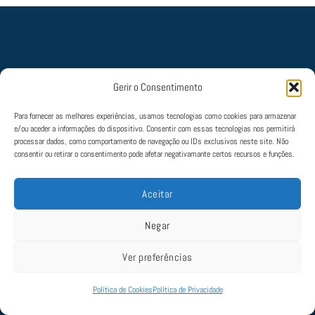
Gerir o Consentimento
Política de Cookies
|
Política de Privacidade
|
Termos e Condições
|
Livro de
Reclamações
Para fornecer as melhores experiências, usamos tecnologias como cookies para armazenar
© 2022 Aviate. Todos os direitos estão reservados. Mantido por
SLAP
e/ou aceder a informações do dispositivo. Consentir com essas tecnologias nos permitirá
processar dados, como comportamento de navegação ou IDs exclusivos neste site. Não
consentir ou retirar o consentimento pode afetar negativamante certos recursos e funções.
Aceitar
Negar
Ver preferências
Política de Cookies
Política de Privacidade