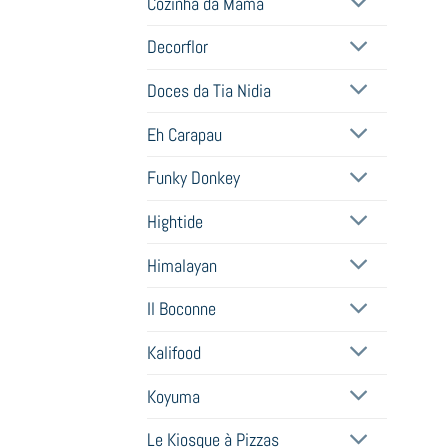
Cozinha da Mamã
Decorflor
Doces da Tia Nidia
Eh Carapau
Funky Donkey
Hightide
Himalayan
Il Boconne
Kalifood
Koyuma
Le Kiosque à Pizzas