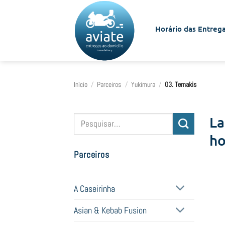
Skip
to
Horário das Entrega
content
Início
/
Parceiros
/
Yukimura
/
03. Temakis
Pesquisar
La
por:
ho
Parceiros
A Caseirinha
Asian & Kebab Fusion