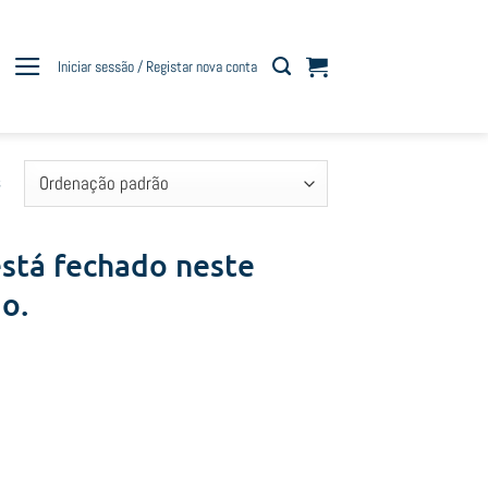
Iniciar sessão / Registar nova conta
s
stá fechado neste
ão.