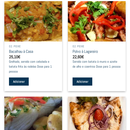
02. PEIXE
02. PEIXE
Bacalhau à Casa
Polvo à Lagareiro
25,10
€
22,60
€
Grelhado, servido com cebolada e
Servido com batata à murro e azeite
batata frita às rodelas Dose para 1
de alho e coentros Dose para 1 pessoa
pessoa
Adicionar
Adicionar