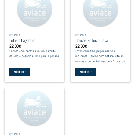
02. PEIXE
02. PEIXE
Lulas à Lagareiro
Chocos Fritos à Casa
22,60
€
22,60
€
Servido com batata à murro e azeite
Fritos com alho, piripiri, azeite e
de alho e coentros Dose para 1 pessoa
mostarda. Servido com batata frita às
rodelas e camarão Dose para 1 pessoa
Adicionar
Adicionar
02. PEIXE