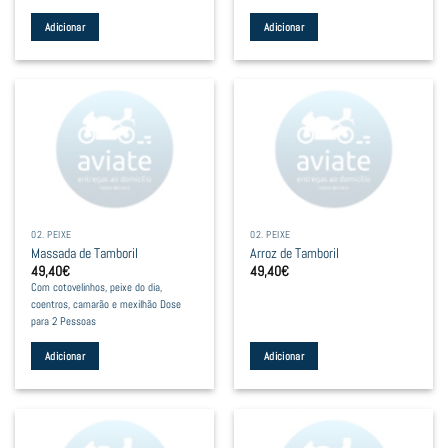
Adicionar
Adicionar
02. PEIXE
02. PEIXE
Massada de Tamboril
Arroz de Tamboril
49,40
€
49,40
€
Com cotovelinhos, peixe do dia,
coentros, camarão e mexilhão Dose
para 2 Pessoas
Adicionar
Adicionar