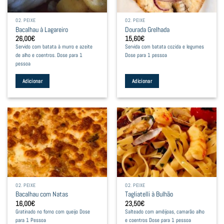
02. PEIXE
02. PEIXE
Bacalhau à Lagareiro
Dourada Grelhada
26,00
€
15,60
€
Servido com batata à murro e azeite
Servida com batata cozida e legumes
de alho e coentros. Dose para 1
Dose para 1 pessoa
pessoa
Adicionar
Adicionar
02. PEIXE
02. PEIXE
Bacalhau com Natas
Tagliatelli à Bulhão
16,00
€
23,50
€
Gratinado no forno com queijo Dose
Salteado com amêijoas, camarão alho
para 1 Pessoa
e coentros Dose para 1 pessoa