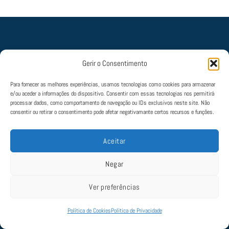
Gerir o Consentimento
Política de Cookies
|
Política de Privacidade
|
Termos e Condições
|
Livro de
Para fornecer as melhores experiências, usamos tecnologias como cookies para armazenar
Reclamações
e/ou aceder a informações do dispositivo. Consentir com essas tecnologias nos permitirá
© 2022 Aviate. Todos os direitos estão reservados. Mantido por
SLAP
processar dados, como comportamento de navegação ou IDs exclusivos neste site. Não
consentir ou retirar o consentimento pode afetar negativamante certos recursos e funções.
Aceitar
Negar
Ver preferências
Política de Cookies
Política de Privacidade