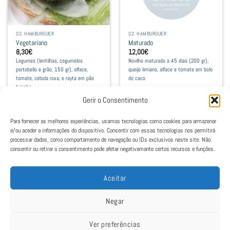
options
options
may
may
be
be
02. HAMBURGUER
02. HAMBURGUER
chosen
chosen
Vegetariano
Maturado
on
on
8,30
€
12,00
€
the
the
Legumes (lentilhas, cogumelos
Novilho maturado a 45 dias (200 gr),
product
product
portobello e grão, 150 gr), alface,
queijo limiano, alface e tomate em bolo
tomate, cebola roxa, e rayta em pão
do caco
page
page
brioche
Gerir o Consentimento
Ver opções
Ver opções
This
This
Para fornecer as melhores experiências, usamos tecnologias como cookies para armazenar
product
product
e/ou aceder a informações do dispositivo. Consentir com essas tecnologias nos permitirá
has
has
processar dados, como comportamento de navegação ou IDs exclusivos neste site. Não
1
2
multiple
multiple
consentir ou retirar o consentimento pode afetar negativamante certos recursos e funções.
variants.
variants.
The
The
Aceitar
options
options
may
may
Negar
be
be
chosen
chosen
Ver preferências
on
on
Política de Cookies
|
Política de Privacidade
|
Termos e Condições
|
Livro de