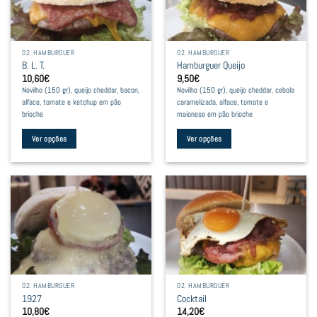
options
options
may
may
be
be
02. HAMBURGUER
02. HAMBURGUER
chosen
chosen
B. L. T.
Hamburguer Queijo
on
on
10,60
€
9,50
€
the
the
Novilho (150 gr), queijo cheddar, bacon,
Novilho (150 gr), queijo cheddar, cebola
product
product
alface, tomate e ketchup em pão
caramelizada, alface, tomate e
brioche
maionese em pão brioche
page
page
Ver opções
Ver opções
This
This
product
product
has
has
multiple
multiple
variants.
variants.
The
The
options
options
may
may
be
be
02. HAMBURGUER
02. HAMBURGUER
chosen
chosen
1927
Cocktail
on
on
10,80
€
14,20
€