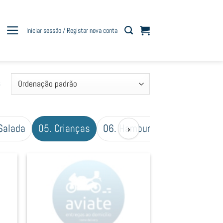
Iniciar sessão / Registar nova conta
s
Salada
05. Crianças
06. Hamburguer
07. Wrap
›