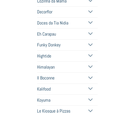
Cozinha da Mamã
Decorflor
Doces da Tia Nidia
Eh Carapau
Funky Donkey
Hightide
Himalayan
Il Boconne
Kalifood
Koyuma
Le Kiosque à Pizzas