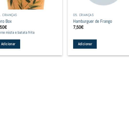
. CRIANÇAS
05. CRIANÇAS
yro Box
Hamburguer de Frango
,50
€
7,50
€
rne mista e batata frita
Adicionar
Adicionar