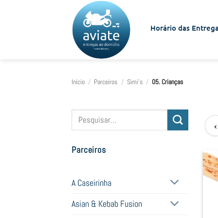
Skip
to
Horário das Entrega
content
Início
/
Parceiros
/
Simi's
/
05. Crianças
Pesquisar
‹
por:
Parceiros
A Caseirinha
Asian & Kebab Fusion