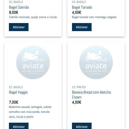
02. BAGELS
02. BAGELS
Bagel Salmão
Bagel Torrada
8,00
€
4,00
€
Salmão marinado, queijo creme e rúcula
Bagel torrada com manteiga salgada
Adicionar
Adicionar
02. BAGELS
03. PRATOS
Banana Bread com Matcha
Bagel Veggie
Cream
7,00
€
4,00
€
Abobrinha assada, beringela, cebola
vermelha com mozzarella, tomate
seco, rúcula e pesto
Adicionar
Adicionar