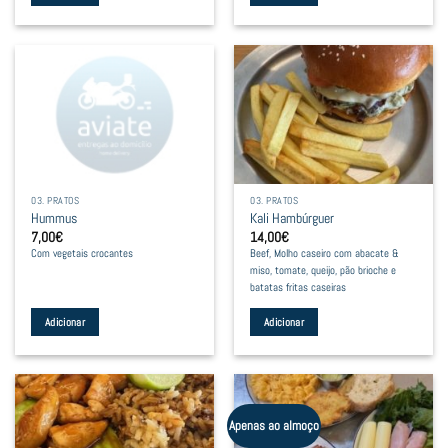
03. PRATOS
03. PRATOS
Hummus
Kali Hambúrguer
7,00
€
14,00
€
Com vegetais crocantes
Beef, Molho caseiro com abacate &
miso, tomate, queijo, pão brioche e
batatas fritas caseiras
Adicionar
Adicionar
Apenas ao almoço