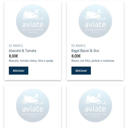
02. BAGELS
02. BAGELS
Abacate & Tomate
Bagel Bacon & Ovo
8,00
€
8,00
€
Abacate, tomate cherry, feta e queijo
Bacon, ovo frito, pickels e maionese
Adicionar
Adicionar