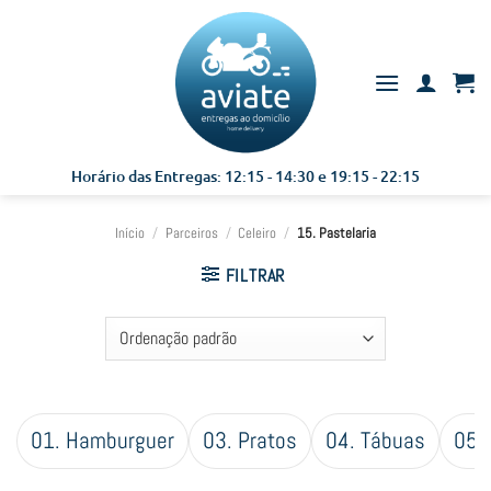
Skip
to
content
Horário das Entregas: 12:15 - 14:30 e 19:15 - 22:15
Início
/
Parceiros
/
Celeiro
/
15. Pastelaria
FILTRAR
01. Hamburguer
03. Pratos
04. Tábuas
05.