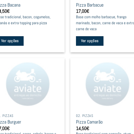
izza Bacana
Pizza Barbacue
n
on
4,50
€
17,00
€
he
the
se tradicional, bacon, cogumelos,
Base com molho barbacue, frango
oduct
product
anás e extra topping para pizza
marinado, bacon, carne de vaca e extr
age
page
carne de vaca
Ver opções
Ver opções
is
This
oduct
product
as
has
ltiple
multiple
riants.
variants.
he
The
tions
options
ay
may
e
be
. PIZZAS
02. PIZZAS
hosen
chosen
izza Burguer
Pizza Camarão
n
on
7,00
€
14,50
€
he
the