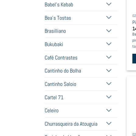
Babel's Kebab
02
Bea's Tostas
P
1
Brasilliano
Ba
pi
Bukubaki
to
Café Contrastes
Th
Cantinho do Bolha
pr
h
Cantinho Saloio
mu
Cartel 71
va
T
Celeiro
op
m
Churrasqueira da Atouguia
b
02
c