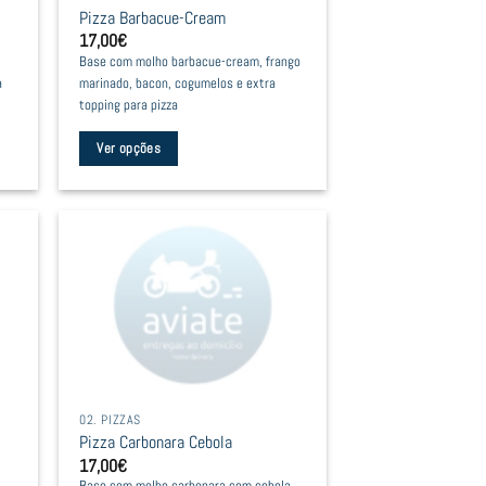
Pizza Barbacue-Cream
on
17,00
€
the
Base com molho barbacue-cream, frango
product
a
marinado, bacon, cogumelos e extra
page
topping para pizza
Ver opções
This
product
has
multiple
variants.
The
options
may
be
02. PIZZAS
chosen
Pizza Carbonara Cebola
on
17,00
€
the