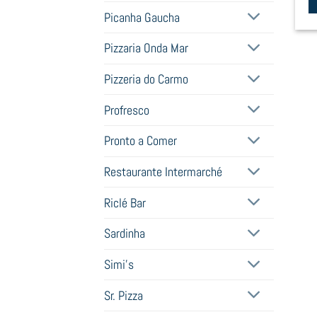
Picanha Gaucha
Th
pr
Pizzaria Onda Mar
h
mu
Pizzeria do Carmo
va
Profresco
T
op
Pronto a Comer
m
b
Restaurante Intermarché
c
o
Riclé Bar
t
Sardinha
pr
p
Simi's
Sr. Pizza