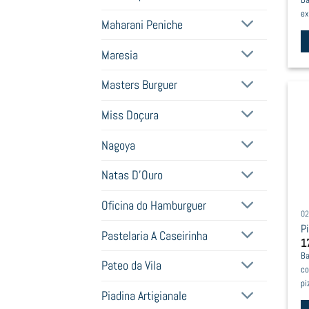
Ba
pr
ex
Maharani Peniche
p
Maresia
Th
pr
Masters Burguer
h
mu
Miss Doçura
va
Nagoya
T
op
Natas D'Ouro
m
b
Oficina do Hamburguer
02
c
P
o
Pastelaria A Caseirinha
1
t
Ba
Pateo da Vila
pr
co
p
pi
Piadina Artigianale