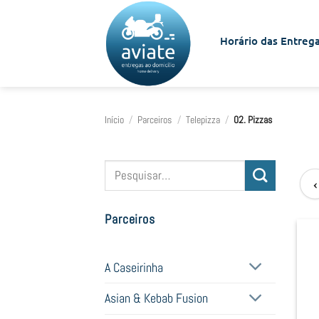
Skip
to
Horário das Entrega
content
Início
/
Parceiros
/
Telepizza
/
02. Pizzas
Pesquisar
‹
por:
Parceiros
A Caseirinha
Asian & Kebab Fusion