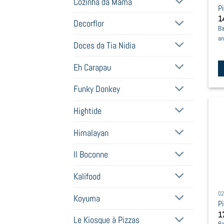
Cozinha da Mamã
P
o
1
Decorflor
t
Ba
pr
an
Doces da Tia Nidia
p
Eh Carapau
Th
Funky Donkey
pr
h
Hightide
mu
va
Himalayan
T
Il Boconne
op
m
Kalifood
b
02
c
Koyuma
P
o
1
t
Le Kiosque à Pizzas