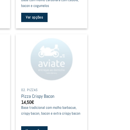
Base com molho carbonara com cebola,
product
bacon e cogumelos
page
Ver opções
This
product
has
multiple
variants.
The
options
may
be
02. PIZZAS
chosen
Pizza Crispy Bacon
on
14,50
€
the
Base tradicional com molho barbacue,
product
crispy bacon, bacon e extra crispy bacon
page