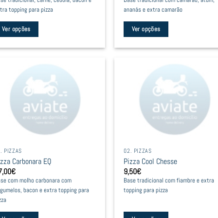
se tradicional, carne, cebola, bacon e
Base tradicional com camarão, atum,
oduct
product
tra topping para pizza
ananás e extra camarão
age
page
Ver opções
Ver opções
is
This
oduct
product
as
has
ltiple
multiple
riants.
variants.
he
The
tions
options
ay
may
e
be
. PIZZAS
02. PIZZAS
hosen
chosen
izza Carbonara EQ
Pizza Cool Chesse
n
on
7,00
€
9,50
€
he
the
se com molho carbonara com
Base tradicional com fiambre e extra
oduct
product
gumelos, bacon e extra topping para
topping para pizza
age
page
zza