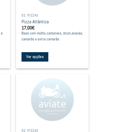
02. PIZZAS
Pizza Atlântica
17,00
€
 e
Base com molho carbonara, atum,ananás,
camarão e extra camarão
Ver opções
This
product
has
multiple
variants.
The
options
may
be
02. PIZZAS
chosen