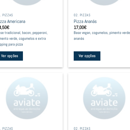
. PIZZAS
02. PIZZAS
izza Americana
Pizza Ananás
4,50
€
17,00
€
se tradicional, bacon, pepperoni,
Base vegan, cogumelos, pimento verde
mento verde, cogumelos e extra
ananás
pping para pizza
Ver opções
Ver opções
is
This
oduct
product
as
has
ltiple
multiple
riants.
variants.
he
The
tions
options
ay
may
e
be
. PIZZAS
02. PIZZAS
hosen
chosen