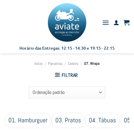
Skip
to
content
Horário das Entregas: 12:15 - 14:30 e 19:15 - 22:15
Início
/
Parceiros
/
Celeiro
/
07. Wraps
FILTRAR
01. Hamburguer
03. Pratos
04. Tábuas
05.