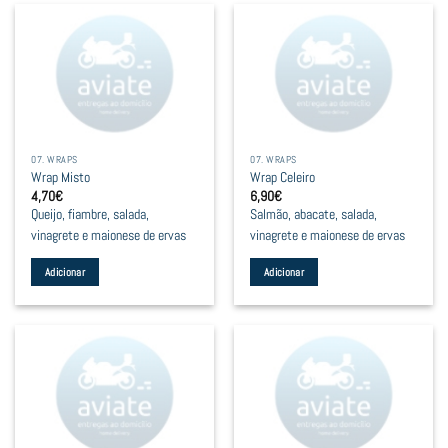
07. WRAPS
07. WRAPS
Wrap Misto
Wrap Celeiro
4,70
€
6,90
€
Queijo, fiambre, salada,
Salmão, abacate, salada,
vinagrete e maionese de ervas
vinagrete e maionese de ervas
Adicionar
Adicionar