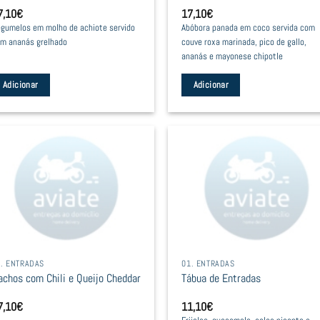
7,10
€
17,10
€
gumelos em molho de achiote servido
Abóbora panada em coco servida com
m ananás grelhado
couve roxa marinada, pico de gallo,
ananás e mayonese chipotle
Adicionar
Adicionar
1. ENTRADAS
01. ENTRADAS
achos com Chili e Queijo Cheddar
Tábua de Entradas
7,10
€
11,10
€