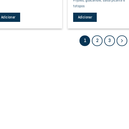
Frijoles, guacamole, salsa picante e
totopos
Adicionar
Adicionar
1
2
3