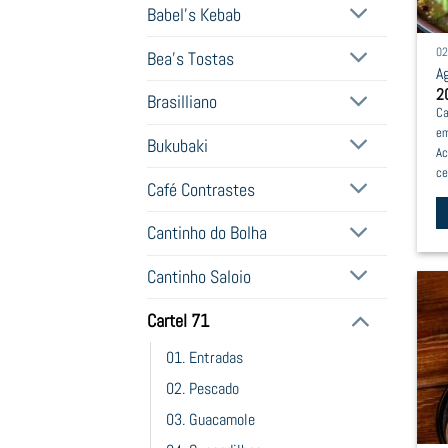
Babel's Kebab
0
Bea's Tostas
A
2
Brasilliano
Ca
em
Bukubaki
Ac
ce
Café Contrastes
Cantinho do Bolha
Cantinho Saloio
Cartel 71
01. Entradas
02. Pescado
03. Guacamole