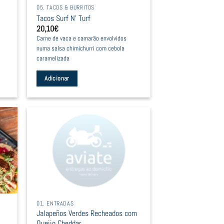
05. TACOS & BURRITOS
Tacos Surf N’ Turf
20,10
€
Carne de vaca e camarão envolvidos
numa salsa chimichurri com cebola
caramelizada
Adicionar
01. ENTRADAS
Jalapeños Verdes Recheados com
Queijo Cheddar