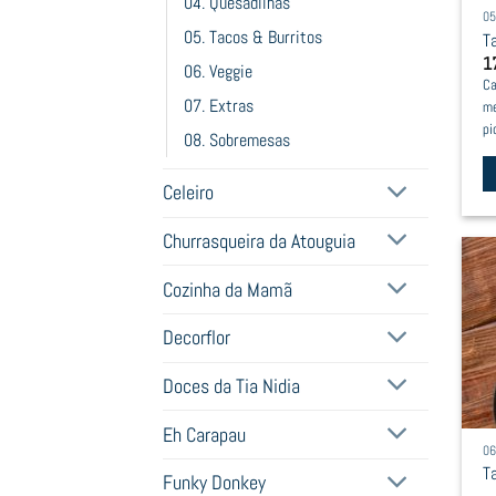
04. Quesadilhas
05
05. Tacos & Burritos
T
1
06. Veggie
Ca
07. Extras
me
pi
08. Sobremesas
Celeiro
Churrasqueira da Atouguia
Cozinha da Mamã
Decorflor
Doces da Tia Nidia
Eh Carapau
06
T
Funky Donkey