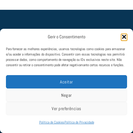
Gerir o Consentimento
Política de Cookies
|
Política de Privacidade
|
Termos e Condições
|
Livro de
Para fornecer as melhores experiências, usamos tecnologias como cookies para armazenar
Reclamações
e/ou aceder a informações do dispositivo. Consentir com essas tecnologias nos permitirá
© 2022 Aviate. Todos os direitos estão reservados. Mantido por
SLAP
processar dados, como comportamento de navegação ou IDs exclusivos neste site. Não
consentir ou retirar o consentimento pode afetar negativamante certos recursos e funções.
Aceitar
Negar
Ver preferências
Política de Cookies
Política de Privacidade