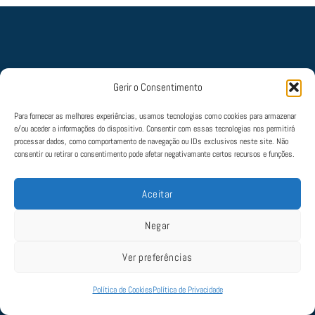
Gerir o Consentimento
Política de Cookies
|
Política de Privacidade
|
Termos e Condições
|
Livro de
Reclamações
Para fornecer as melhores experiências, usamos tecnologias como cookies para armazenar
© 2022 Aviate. Todos os direitos estão reservados. Mantido por
SLAP
e/ou aceder a informações do dispositivo. Consentir com essas tecnologias nos permitirá
processar dados, como comportamento de navegação ou IDs exclusivos neste site. Não
consentir ou retirar o consentimento pode afetar negativamante certos recursos e funções.
Aceitar
Negar
Ver preferências
Política de Cookies
Política de Privacidade