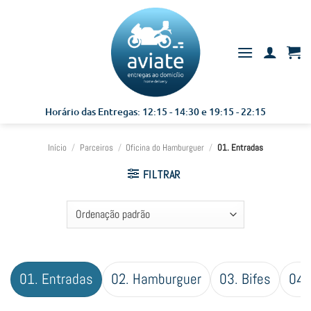
Skip
to
content
Horário das Entregas: 12:15 - 14:30 e 19:15 - 22:15
Início
/
Parceiros
/
Oficina do Hamburguer
/
01. Entradas
FILTRAR
01. Entradas
02. Hamburguer
03. Bifes
04.