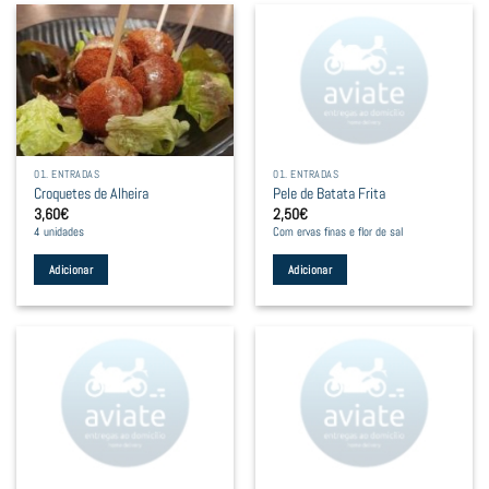
01. ENTRADAS
01. ENTRADAS
Croquetes de Alheira
Pele de Batata Frita
3,60
€
2,50
€
4 unidades
Com ervas finas e flor de sal
Adicionar
Adicionar