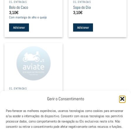
01. ENTRADAS
01. ENTRADAS
Bolo do Caco
Sopa do Dia
3,10
€
3,10
€
Com manteiga de alho e queijo
Adicionar
Adicionar
01. ENTRADAS
Discos de Legumes
Gerir o Consentimento
2,20
€
Fritos e com maionese vegan
Para fornecer as melhores experiências, usamos tecnologias como cookies para armazenar
Adicionar
e/ou aceder a informações do dispositivo. Consentir com essas tecnologias nos permitirá
processar dados, como comportamento de navegação ou IDs exclusivos neste site. Não
consentir ou retirar o consentimento pode afetar negativamante certos recursos e funções.