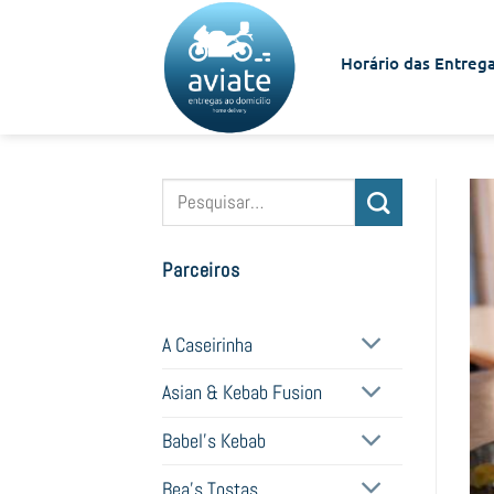
Skip
to
Horário das Entrega
content
Pesquisar
por:
Parceiros
A Caseirinha
Asian & Kebab Fusion
Babel's Kebab
Bea's Tostas