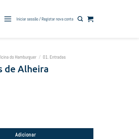
Iniciar sessão / Registar nova conta
ficina do Hamburguer
/
01. Entradas
 de Alheira
es de Alheira
Adicionar