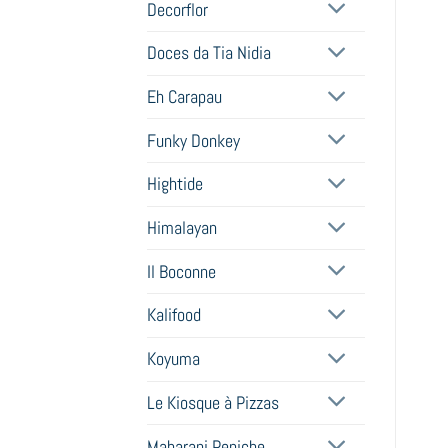
Decorflor
Doces da Tia Nidia
Eh Carapau
Funky Donkey
Hightide
Himalayan
Il Boconne
Kalifood
Koyuma
Le Kiosque à Pizzas
Maharani Peniche