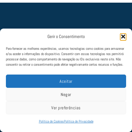
Gerir o Consentimento
Política de Cookies
|
Política de Privacidade
|
Termos e Condições
|
Livro de
Reclamações
Para fornecer as melhores experiências, usamos tecnologias como cookies para armazenar
© 2022 Aviate. Todos os direitos estão reservados. Mantido por
SLAP
e/ou aceder a informações do dispositivo. Consentir com essas tecnologias nos permitirá
processar dados, como comportamento de navegação ou IDs exclusivos neste site. Não
consentir ou retirar o consentimento pode afetar negativamante certos recursos e funções.
Aceitar
Negar
Ver preferências
Política de Cookies
Política de Privacidade