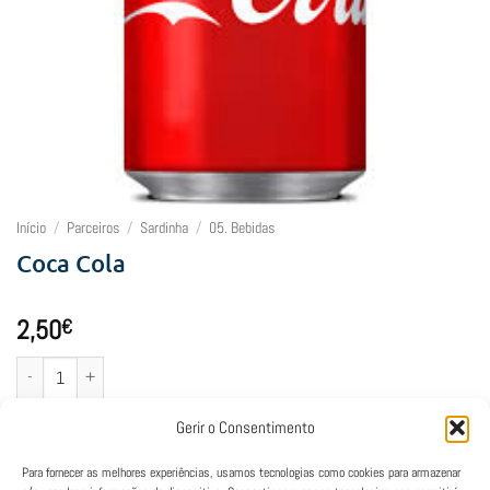
Início
/
Parceiros
/
Sardinha
/
05. Bebidas
Coca Cola
2,50
€
Quantidade de Coca Cola
Adicionar
Gerir o Consentimento
Para fornecer as melhores experiências, usamos tecnologias como cookies para armazenar