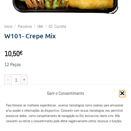
Início
/
Parceiros
/
UMI
/
02. Cozinha
W101- Crepe Mix
10,50
€
12 Peças
Quantidade de W101- Crepe Mix
Adicionar
Gerir o Consentimento
Para fornecer as melhores experiências, usamos tecnologias como cookies para armazenar
e/ou aceder a informações do dispositivo. Consentir com essas tecnologias nos permitirá
processar dados, como comportamento de navegação ou IDs exclusivos neste site. Não
consentir ou retirar o consentimento pode afetar negativamante certos recursos e funções.