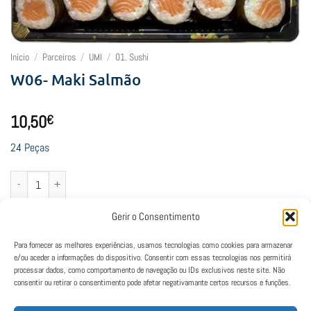
Início
/
Parceiros
/
UMI
/
01. Sushi
W06- Maki Salmão
10,50
€
24 Peças
Quantidade de W06- Maki Salmão
Adicionar
Gerir o Consentimento
Para fornecer as melhores experiências, usamos tecnologias como cookies para armazenar
e/ou aceder a informações do dispositivo. Consentir com essas tecnologias nos permitirá
processar dados, como comportamento de navegação ou IDs exclusivos neste site. Não
consentir ou retirar o consentimento pode afetar negativamante certos recursos e funções.