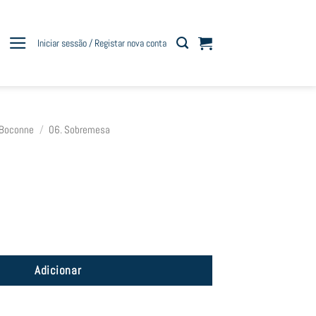
Iniciar sessão / Registar nova conta
l Boconne
/
06. Sobremesa
ú
Adicionar