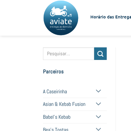
Skip
to
Horário das Entrega
content
Pesquisar
por:
Parceiros
A Caseirinha
Asian & Kebab Fusion
Babel's Kebab
Bea's Tostas