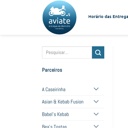
Skip
to
Horário das Entrega
content
Pesquisar
por:
Parceiros
A Caseirinha
Asian & Kebab Fusion
Babel's Kebab
Bea's Tostas