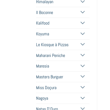
Himalayan
Il Boconne
Kalifood
Koyuma
Le Kiosque à Pizzas
Maharani Peniche
Maresia
Masters Burguer
Miss Doçura
Nagoya
Natas D'Ouro