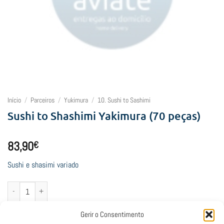
Início
/
Parceiros
/
Yukimura
/
10. Sushi to Sashimi
Sushi to Shashimi Yakimura (70 peças)
83,90
€
Sushi e shasimi variado
Quantidade de Sushi to Shashimi Yakimura (70 peças)
Adicionar
Gerir o Consentimento