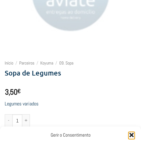
Início
/
Parceiros
/
Koyuma
/
09. Sopa
Sopa de Legumes
3,50
€
Legumes variados
Quantidade de Sopa de Legumes
Adicionar
Gerir o Consentimento