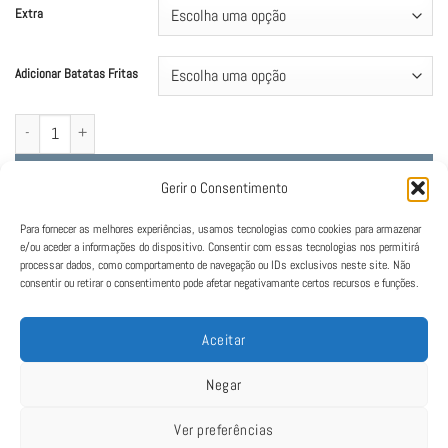
Extra
Adicionar Batatas Fritas
Quantidade de Smash Burguer com Bacon
Adicionar
Gerir o Consentimento
Para fornecer as melhores experiências, usamos tecnologias como cookies para armazenar
e/ou aceder a informações do dispositivo. Consentir com essas tecnologias nos permitirá
processar dados, como comportamento de navegação ou IDs exclusivos neste site. Não
consentir ou retirar o consentimento pode afetar negativamante certos recursos e funções.
Aceitar
Negar
Ver preferências
Política de Cookies
|
Política de Privacidade
|
Termos e Condições
|
Livro de