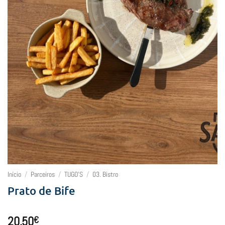
Início
/
Parceiros
/
TUGO'S
/
03. Bistro
Prato de Bife
20,50
€