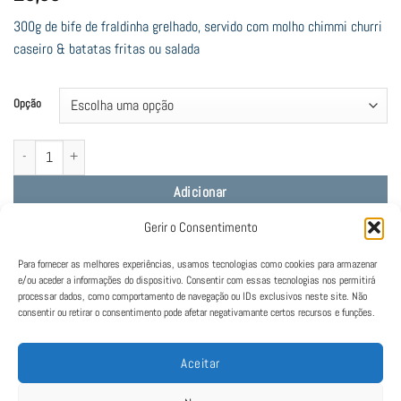
300g de bife de fraldinha grelhado, servido com molho chimmi churri
caseiro & batatas fritas ou salada
Opção
Quantidade de Prato de Bife
Adicionar
Gerir o Consentimento
Lamentamos, mas este restaurante está fechado neste horário.
Para fornecer as melhores experiências, usamos tecnologias como cookies para armazenar
e/ou aceder a informações do dispositivo. Consentir com essas tecnologias nos permitirá
processar dados, como comportamento de navegação ou IDs exclusivos neste site. Não
consentir ou retirar o consentimento pode afetar negativamante certos recursos e funções.
Aceitar