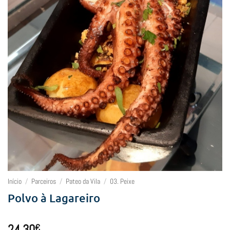
Início
/
Parceiros
/
Pateo da Vila
/
03. Peixe
Polvo à Lagareiro
24,30
€