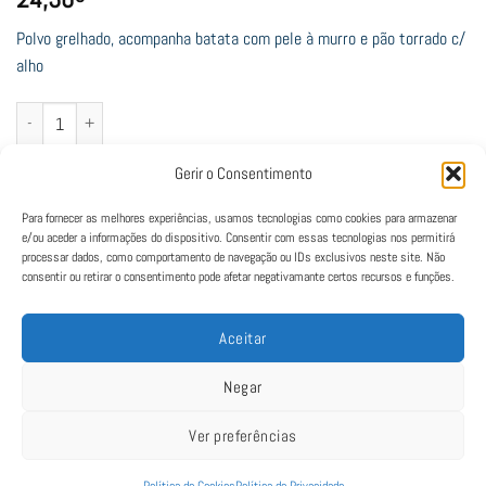
Polvo grelhado, acompanha batata com pele à murro e pão torrado c/
alho
Quantidade de Polvo à Lagareiro
Adicionar
Gerir o Consentimento
Para fornecer as melhores experiências, usamos tecnologias como cookies para armazenar
e/ou aceder a informações do dispositivo. Consentir com essas tecnologias nos permitirá
processar dados, como comportamento de navegação ou IDs exclusivos neste site. Não
consentir ou retirar o consentimento pode afetar negativamante certos recursos e funções.
Aceitar
Negar
Ver preferências
Política de Cookies
|
Política de Privacidade
|
Termos e Condições
|
Livro de
Reclamações