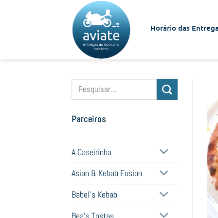
Skip
to
Horário das Entrega
content
Pesquisar
por:
Parceiros
A Caseirinha
Asian & Kebab Fusion
Babel's Kebab
Bea's Tostas