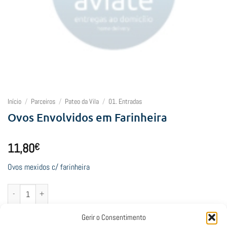
Início
/
Parceiros
/
Pateo da Vila
/
01. Entradas
Ovos Envolvidos em Farinheira
11,80
€
Ovos mexidos c/ farinheira
Quantidade de Ovos Envolvidos em Farinheira
Adicionar
Gerir o Consentimento