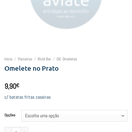
Início
/
Parceiros
/
Riclé Bar
/
06. Omeletes
Omelete no Prato
9,90
€
c/ batatas fritas caseiras
Opções
Quantidade de Omelete no Prato