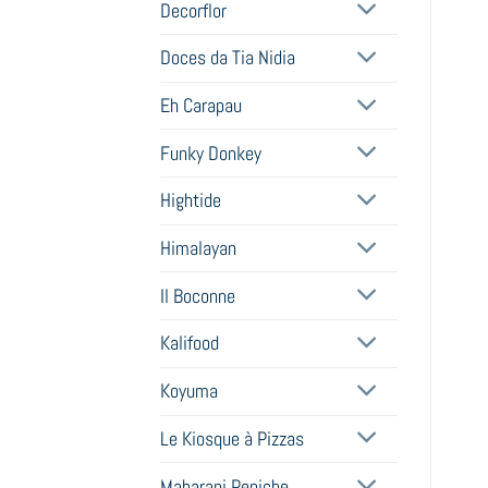
Decorflor
Doces da Tia Nidia
Eh Carapau
Funky Donkey
Hightide
Himalayan
Il Boconne
Kalifood
Koyuma
Le Kiosque à Pizzas
Maharani Peniche