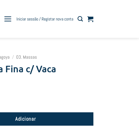
Iniciar sessão / Registar nova conta
agoya
/
03. Massas
 Fina c/ Vaca
sa Fina c/ Vaca
Adicionar