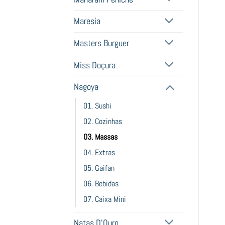
Maresia
Masters Burguer
Miss Doçura
Nagoya
01. Sushi
02. Cozinhas
03. Massas
04. Extras
05. Gaifan
06. Bebidas
07. Caixa Mini
Natas D'Ouro