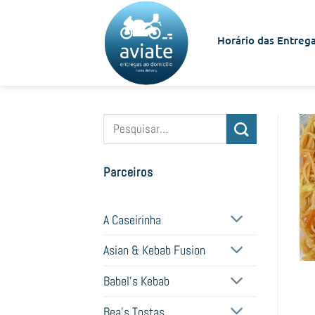
Skip
to
Horário das Entrega
content
Pesquisar
por:
Parceiros
A Caseirinha
Asian & Kebab Fusion
Babel's Kebab
Bea's Tostas