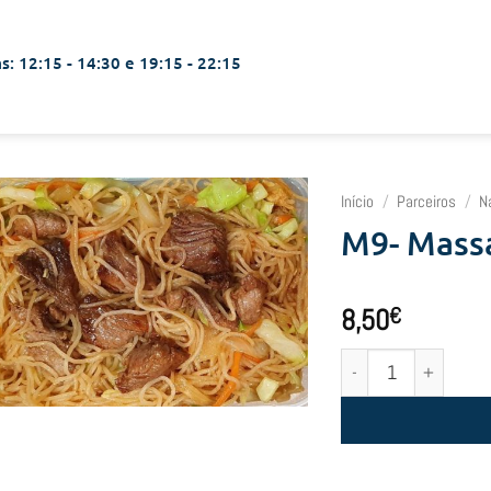
s: 12:15 - 14:30 e 19:15 - 22:15
Início
/
Parceiros
/
N
M9- Massa
8,50
€
Quantidade de M9- Mas