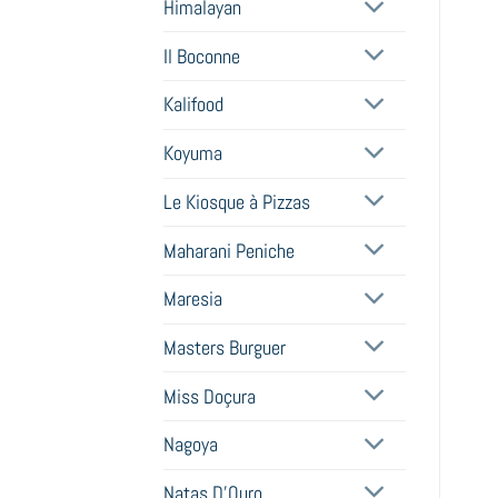
Himalayan
Il Boconne
Kalifood
Koyuma
Le Kiosque à Pizzas
Maharani Peniche
Maresia
Masters Burguer
Miss Doçura
Nagoya
Natas D'Ouro