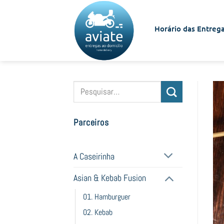
Skip
to
Horário das Entrega
content
Pesquisar
por:
Parceiros
A Caseirinha
Asian & Kebab Fusion
01. Hamburguer
02. Kebab