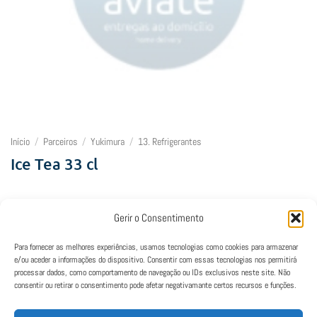
Início
/
Parceiros
/
Yukimura
/
13. Refrigerantes
Ice Tea 33 cl
3,00
€
Gerir o Consentimento
Lamentamos, mas este restaurante está fechado neste horário.
Para fornecer as melhores experiências, usamos tecnologias como cookies para armazenar
e/ou aceder a informações do dispositivo. Consentir com essas tecnologias nos permitirá
processar dados, como comportamento de navegação ou IDs exclusivos neste site. Não
consentir ou retirar o consentimento pode afetar negativamante certos recursos e funções.