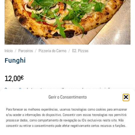
Início
/
Parceiros
/
Pizzeria do Carmo
/
02. Pizzas
Funghi
12,00
€
Com molho de tomate, mozzarella, cogumelos e manjericão
Gerir o Consentimento
Lamentamos, mas este restaurante está fechado neste horário.
Para fornecer as melhores experiências, usamos tecnologias como cookies para armazenar
e/ou aceder a informações do dispositivo. Consentir com essas tecnologias nos permitirá
processar dados, como comportamento de navegação ou IDs exclusivos neste site. Não
consentir ou retirar o consentimento pode afetar negativamante certos recursos e funções.