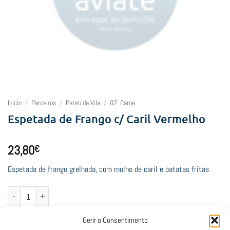
Início
/
Parceiros
/
Pateo da Vila
/
02. Carne
Espetada de Frango c/ Caril Vermelho
23,80
€
Espetada de frango grelhada, com molho de caril e batatas fritas
Quantidade de Espetada de Frango c/ Caril Vermelho
Adicionar
Gerir o Consentimento