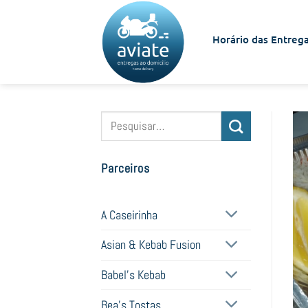
Skip
to
Horário das Entrega
content
Pesquisar
por:
Parceiros
A Caseirinha
Asian & Kebab Fusion
Babel's Kebab
Bea's Tostas