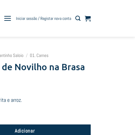
Iniciar sessão / Registar nova conta
antinho Saloio
/
01. Carnes
 de Novilho na Brasa
ta e arroz.
ta de Novilho na Brasa
Adicionar