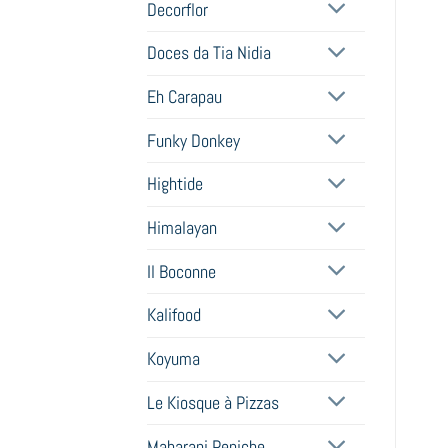
Decorflor
Doces da Tia Nidia
Eh Carapau
Funky Donkey
Hightide
Himalayan
Il Boconne
Kalifood
Koyuma
Le Kiosque à Pizzas
Maharani Peniche