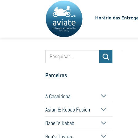
Skip
to
Horário das Entrega
content
Pesquisar
por:
Parceiros
A Caseirinha
Asian & Kebab Fusion
Babel's Kebab
Bea's Tostas