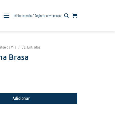
Iniciar sessão / Registar nova conta
ateo da Vila
/
01. Entradas
na Brasa
o na Brasa
Adicionar