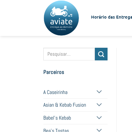
Skip
to
Horário das Entrega
content
Pesquisar
por:
Parceiros
A Caseirinha
Asian & Kebab Fusion
Babel's Kebab
Bea's Tostas