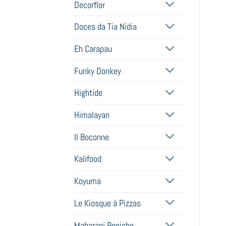
Decorflor
Doces da Tia Nidia
Eh Carapau
Funky Donkey
Hightide
Himalayan
Il Boconne
Kalifood
Koyuma
Le Kiosque à Pizzas
Maharani Peniche