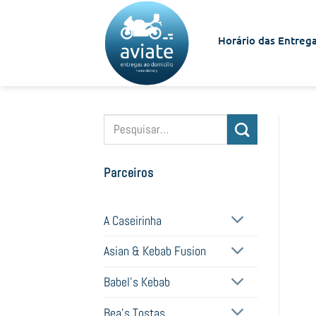
Skip
to
Horário das Entrega
content
Pesquisar
por:
Parceiros
A Caseirinha
Asian & Kebab Fusion
Babel's Kebab
Bea's Tostas