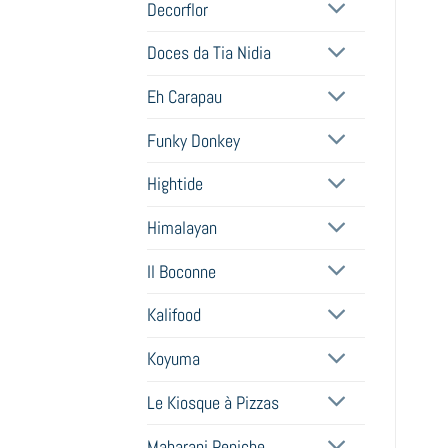
Decorflor
Doces da Tia Nidia
Eh Carapau
Funky Donkey
Hightide
Himalayan
Il Boconne
Kalifood
Koyuma
Le Kiosque à Pizzas
Maharani Peniche