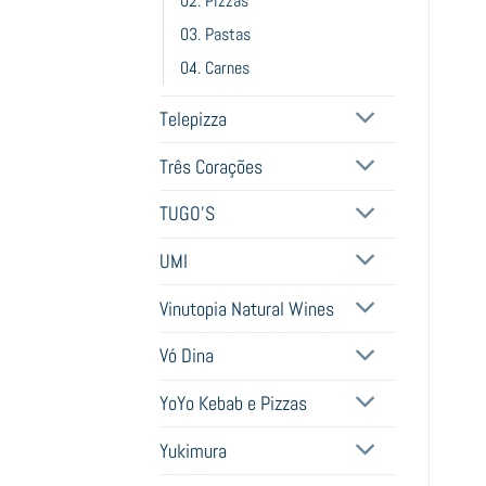
02. Pizzas
03. Pastas
04. Carnes
Telepizza
Três Corações
TUGO'S
UMI
Vinutopia Natural Wines
Vó Dina
YoYo Kebab e Pizzas
Yukimura