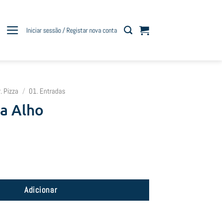
Iniciar sessão / Registar nova conta
r. Pizza
/
01. Entradas
a Alho
tta Alho
Adicionar