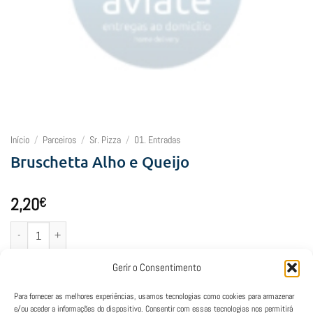
Início
/
Parceiros
/
Sr. Pizza
/
01. Entradas
Bruschetta Alho e Queijo
2,20
€
Quantidade de Bruschetta Alho e Queijo
Adicionar
Gerir o Consentimento
Para fornecer as melhores experiências, usamos tecnologias como cookies para armazenar
e/ou aceder a informações do dispositivo. Consentir com essas tecnologias nos permitirá