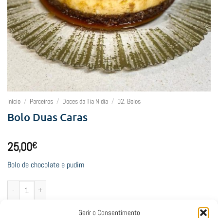
Início
/
Parceiros
/
Doces da Tia Nidia
/
02. Bolos
Bolo Duas Caras
25,00
€
Bolo de chocolate e pudim
Quantidade de Bolo Duas Caras
Adicionar
Gerir o Consentimento