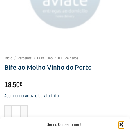
Início
/
Parceiros
/
Brasilliano
/
01. Grelhados
Bife ao Molho Vinho do Porto
18,50
€
Acompanha arroz e batata frita
Quantidade de Bife ao Molho Vinho do Porto
Adicionar
Gerir o Consentimento